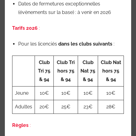
Dates de fermetures exceptionnelles
(évènements sur la base) : à venir en 2026
Tarifs 2026
:
Pour les licenciés
dans les clubs suivants
:
Club
Club Tri
Club
Club Nat
Tri 75
hors 75
Nat 75
hors 75
& 94
& 94
& 94
& 94
Jeune
10€
10€
10€
10€
Adultes
20€
25€
23€
28€
Règles
: