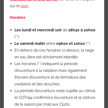
Marne
sur le
plan
.
94)
Horaires
:
Les lundi et mercredi soir
de
18h30 à 20h00
(**)
Le samedi matin
entre
09h00 et 11h00
(**)
En dehors de ces horaires ci-dessus, la nage
en eau libre est strictement interdite.
Les horaires (**) indiquent la période
d’ouverture à la natation mais également
l’horaire d’ouverture et de fermeture des
vestiaires et des douches.
La période d’ouverture reste sujette au climat,
le CDTri94 confirmera l’ouverture et la clôture
de la saison par mail aux Clubs