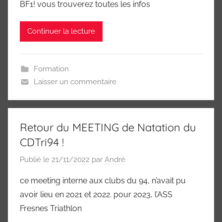
Marne
BF1! vous trouverez toutes les infos
94)
Continuer la lecture
Formation
Laisser un commentaire
Retour du MEETING de Natation du
CDTri94 !
Publié le
21/11/2022
par
André
ce meeting interne aux clubs du 94, n’avait pu
avoir lieu en 2021 et 2022. pour 2023, l’ASS
Fresnes Triathlon