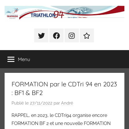
Aller
au
contenu
Comité
Sports
enchainés
Twitter
Facebook
Instagram
Se
Départemental
en
déclarer
Val
Présent
de
de
Menu
à
Marne
CHOISY
(Triathlon,
Triathlon
Duathlon,
FORMATION par le CDTri 94 en 2023
Swim
du
Run,
: BF1 & BF2
Bike
Val
Publié le
27/11/2022
par
André
and
Run,
de
RAPPEL, en 2023, le CDTri94 organise encore
Raid)
FORMATION BF 2 et une nouvelle FORMATION