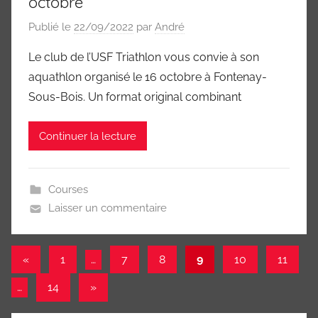
octobre
Publié le
22/09/2022
par
André
Le club de l’USF Triathlon vous convie à son
aquathlon organisé le 16 octobre à Fontenay-
Sous-Bois. Un format original combinant
Continuer la lecture
Courses
Laisser un commentaire
Pagination
Publications
«
1
…
7
8
9
10
11
précédentes
des
Articles
…
14
»
publications
suivants