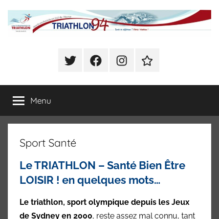
Aller
au
contenu
Comité
Sports
enchainés
Twitter
Facebook
Instagram
Se
Départemental
en
déclarer
Val
Présent
de
de
Menu
à
Marne
CHOISY
(Triathlon,
Triathlon
Duathlon,
Sport Santé
Swim
du
Run,
Le TRIATHLON – Santé Bien Être
Bike
Val
and
LOISIR ! en quelques mots…
Run,
de
Raid)
Le triathlon, sport olympique depuis les Jeux
de Sydney en 2000
, reste assez mal connu, tant