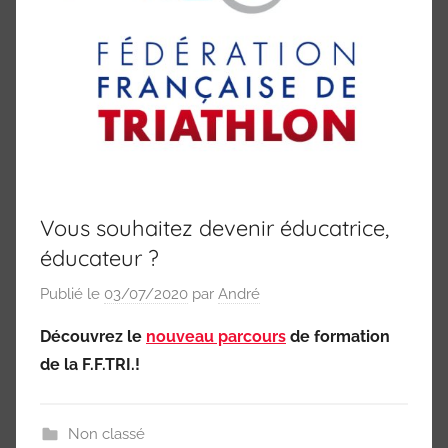
Marne
94)
Vous souhaitez devenir éducatrice,
éducateur ?
Publié le
03/07/2020
par
André
Découvrez le
nouveau parcours
de formation
de la F.F.TRI.!
Non classé