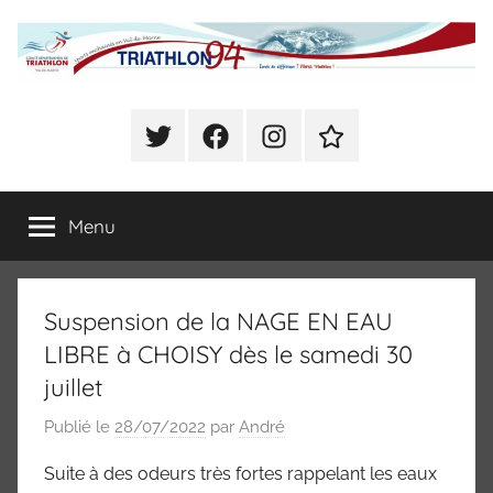
Aller
au
contenu
Comité
Sports
enchainés
Twitter
Facebook
Instagram
Se
Départemental
en
déclarer
Val
Présent
de
de
Menu
à
Marne
CHOISY
(Triathlon,
Triathlon
Duathlon,
Suspension de la NAGE EN EAU
Swim
du
Run,
LIBRE à CHOISY dès le samedi 30
Bike
Val
juillet
and
Run,
Publié le
28/07/2022
par
André
de
Raid)
Suite à des odeurs très fortes rappelant les eaux