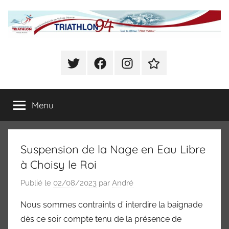
Aller
au
contenu
Comité
Sports
enchainés
Twitter
Facebook
Instagram
Se
Départemental
en
déclarer
Val
Présent
de
de
Menu
à
Marne
CHOISY
(Triathlon,
Triathlon
Duathlon,
Suspension de la Nage en Eau Libre
Swim
du
Run,
à Choisy le Roi
Bike
Val
Publié le
02/08/2023
par
André
and
Run,
de
Nous sommes contraints d’ interdire la baignade
Raid)
dès ce soir compte tenu de la présence de