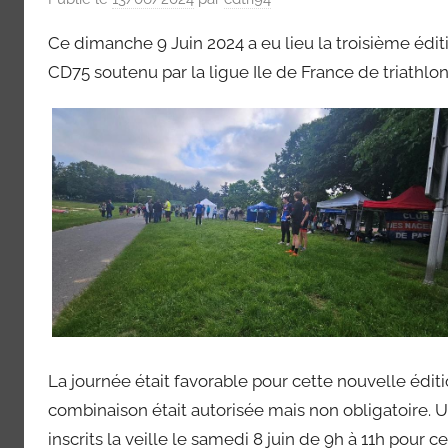
Bike
Val
Ce dimanche 9 Juin 2024 a eu lieu la troisième éditi
and
Run,
CD75 soutenu par la ligue Ile de France de triathlon
de
Raid)
Marne
94)
La journée était favorable pour cette nouvelle édit
combinaison était autorisée mais non obligatoire. 
inscrits la veille le samedi 8 juin de 9h à 11h pour c