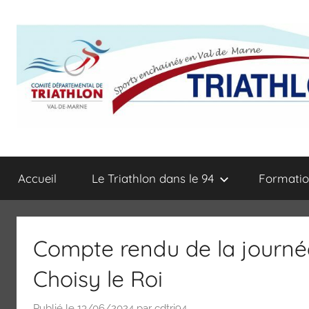
Aller
au
contenu
Comité
Sports
enchainés
Accueil
Le Triathlon dans le 94
Formatio
en
Départemental
Val
de
de
Marne
Compte rendu de la journé
(Triathlon,
Triathlon
Duathlon,
Choisy le Roi
Swim
du
Run,
Publié le
13/06/2024
par
cdtri94