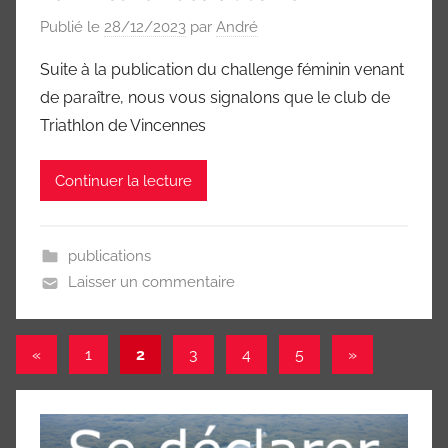
Publié le
28/12/2023
par
André
Suite à la publication du challenge féminin venant
de paraître, nous vous signalons que le club de
Triathlon de Vincennes
Continuer la lecture
publications
Laisser un commentaire
Pagination
Publications
Articles
«
1
2
3
4
5
»
précédentes
suivants
des
publications