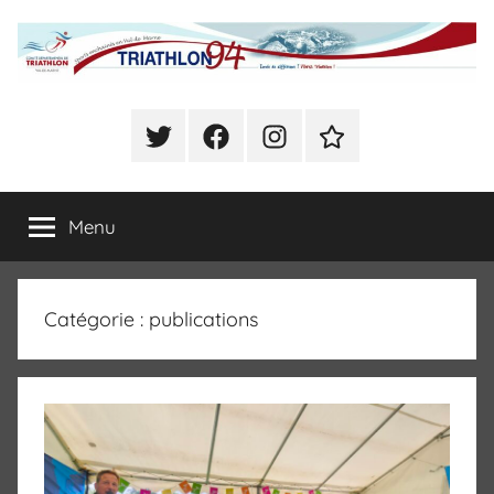
Aller
au
contenu
Comité
Sports
enchainés
Twitter
Facebook
Instagram
Se
Départemental
en
déclarer
Val
Présent
de
de
Menu
à
Marne
CHOISY
(Triathlon,
Triathlon
Duathlon,
Catégorie :
publications
Swim
du
Run,
Bike
Val
and
Run,
de
Raid)