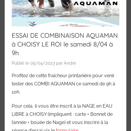
Marne
94)
ESSAI DE COMBINAISON AQUAMAN
à CHOISY LE ROI le samedi 8/04 à
9h
Publié le
05/04/2023
par
André
Profitez de cette fraicheur printanière pour venir
tester des COMBI AQUAMAN ce samedi de 9h à
10h.
Pour cela, il vous être inscrit à la NAGE en EAU
LIBRE à CHOISY (impliquent : carte + Bonnet de
l’année + bouée de Nage) et vous inscrire à la
séance d’essai via le
formulaire
.