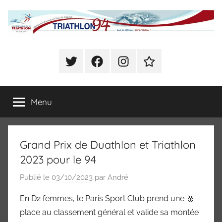
Aller
au
contenu
Comité
Sports
enchainés
Twitter
Facebook
Instagram
Se
Départemental
en
déclarer
Val
Présent
de
de
Menu
à
Marne
CHOISY
(Triathlon,
Triathlon
Duathlon,
Grand Prix de Duathlon et Triathlon
Swim
du
Run,
2023 pour le 94
Bike
Val
Publié le
03/10/2023
par
André
and
Run,
de
En D2 femmes, le Paris Sport Club prend une 🥉
Raid)
place au classement général et valide sa montée