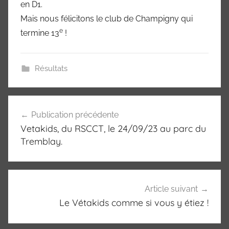
Marne
en D1.
Mais nous félicitons le club de Champigny qui
94)
e
termine 13
!
Résultats
Navigation
Publication précédente
de
Vetakids, du RSCCT, le 24/09/23 au parc du
l’article
Tremblay.
Article suivant
Le Vétakids comme si vous y étiez !