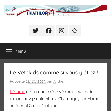
Aller
au
contenu
Comité
Sports
enchainés
Twitter
Facebook
Instagram
Se
Départemental
en
déclarer
Val
Présent
de
de
Menu
à
Marne
CHOISY
(Triathlon,
Triathlon
Duathlon,
Le Vétakids comme si vous y étiez !
Swim
du
Run,
Publié le
12/10/2023
par
André
Bike
Val
and
Résumé
de la course réservée aux Jeunes du
Run,
de
dimanche 24 septembre à Champigny sur Marne
Raid)
au format Cross Duathlon