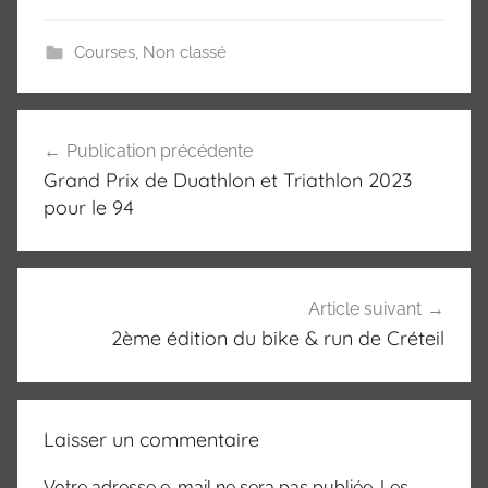
Marne
94)
Courses
,
Non classé
Navigation
Publication précédente
de
Grand Prix de Duathlon et Triathlon 2023
l’article
pour le 94
Article suivant
2ème édition du bike & run de Créteil
Laisser un commentaire
Votre adresse e-mail ne sera pas publiée.
Les