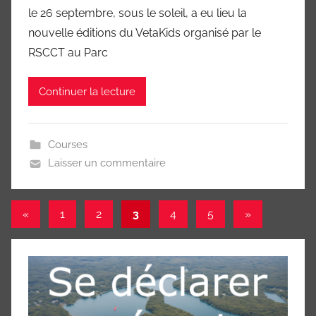
le 26 septembre, sous le soleil, a eu lieu la
nouvelle éditions du VetaKids organisé par le
RSCCT au Parc
Continuer la lecture
Courses
Laisser un commentaire
Pagination
Publications
Articles
«
1
2
3
4
5
»
précédentes
suivants
des
publications