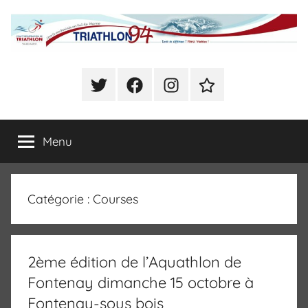
Aller
au
contenu
Comité
Sports
enchainés
Twitter
Facebook
Instagram
Se
Départemental
en
déclarer
Val
Présent
de
de
Menu
à
Marne
CHOISY
(Triathlon,
Triathlon
Duathlon,
Catégorie :
Courses
Swim
du
Run,
Bike
Val
and
2ème édition de l’Aquathlon de
Run,
de
Fontenay dimanche 15 octobre à
Raid)
Fontenay-sous bois