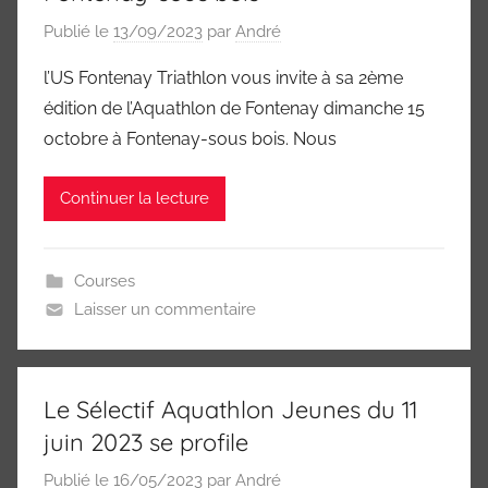
Marne
Publié le
13/09/2023
par
André
94)
l’US Fontenay Triathlon vous invite à sa 2ème
édition de l’Aquathlon de Fontenay dimanche 15
octobre à Fontenay-sous bois. Nous
Continuer la lecture
Courses
Laisser un commentaire
Le Sélectif Aquathlon Jeunes du 11
juin 2023 se profile
Publié le
16/05/2023
par
André